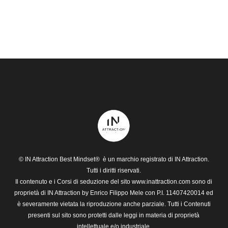
© IN Attraction Best Mindset® è un marchio registrato di IN Attraction.
Tutti i diritti riservati.
Il contenuto e i
Corsi di seduzione
del sito www.inattraction.com sono di
Nessun prodotto nel carrello.
proprietà di IN Attraction by Enrico Filippo Mele con P.I. 11407420014 ed
è severamente vietata la riproduzione anche parziale. Tutti i Contenuti
Go To Shop
presenti sul sito sono protetti dalle leggi in materia di proprietà
intellettuale e/o industriale.