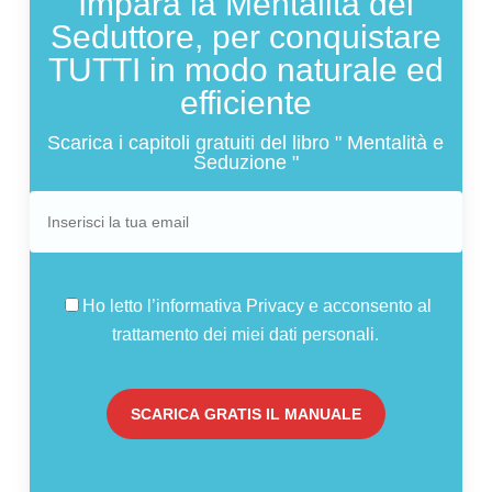
Impara la Mentalità del
Seduttore, per conquistare
TUTTI in modo naturale ed
efficiente
Scarica i capitoli gratuiti del libro " Mentalità e
Seduzione "
Ho letto l’informativa
Privacy
e acconsento al
trattamento dei miei dati personali.