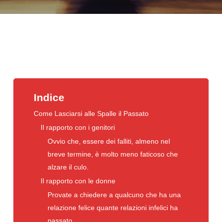
Indice
Come Lasciarsi alle Spalle il Passato
Il rapporto con i genitori
Ovvio che, essere dei falliti, almeno nel
breve termine, è molto meno faticoso che
alzare il culo.
Il rapporto con le donne
Provate a chiedere a qualcuno che ha una
relazione felice quante relazioni infelici ha
passato.