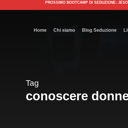
PROSSIMO BOOTCAMP DI SEDUZIONE: JESOLO 7-
Skip
to
main
content
Home
Chi siamo
Blog Seduzione
Li
Tag
conoscere donn