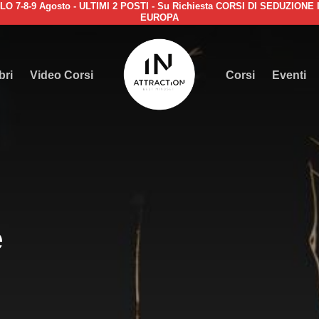
8-9 Agosto - ULTIMI 2 POSTI - Su Richiesta CORSI DI SEDUZIONE IN
EUROPA
Cart
bri
Video Corsi
Corsi
Eventi
e