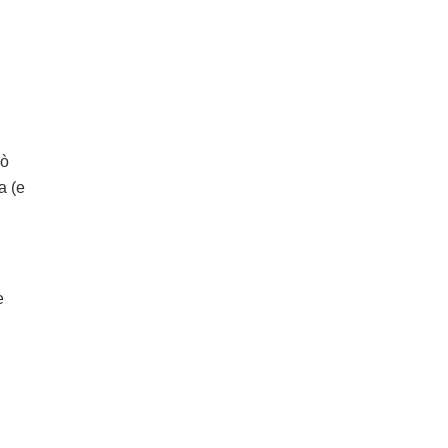
iò
a (e
e