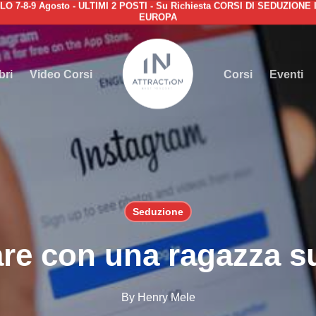
8-9 Agosto - ULTIMI 2 POSTI - Su Richiesta CORSI DI SEDUZIONE IN
EUROPA
Cart
bri
Video Corsi
Corsi
Eventi
Seduzione
re con una ragazza s
By
Henry Mele