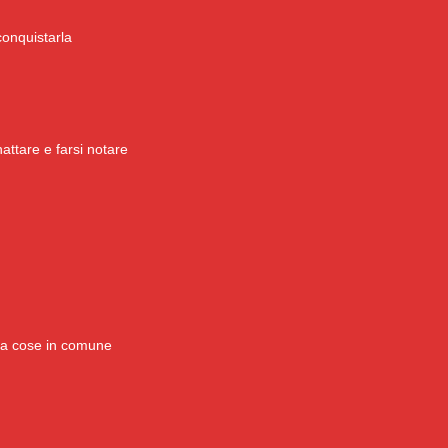
onquistarla
attare e farsi notare
rca cose in comune