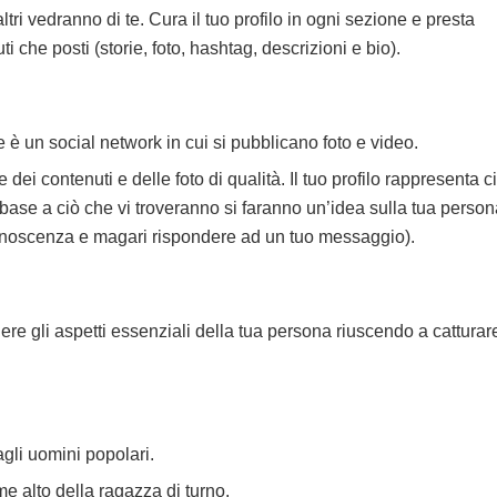
li altri vedranno di te. Cura il tuo profilo in ogni sezione e presta
uti che posti (storie, foto, hashtag, descrizioni e bio).
 è un social network in cui si pubblicano foto e video.
i contenuti e delle foto di qualità. Il tuo profilo rappresenta c
 base a ciò che vi troveranno si faranno un’idea sulla tua person
conoscenza e magari rispondere ad un tuo messaggio).
re gli aspetti essenziali della tua persona riuscendo a catturar
agli uomini popolari.
me alto della ragazza di turno.