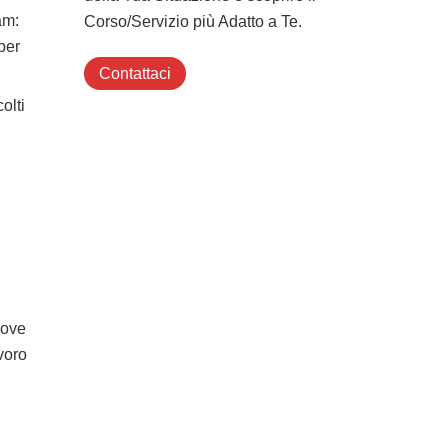
am:
Corso/Servizio più Adatto a Te.
per
Contattaci
olti
uove
voro