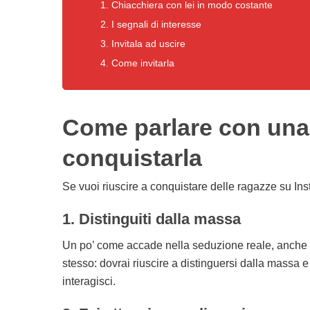
1. Chiacchiera con lei in modo costante
2. I segnali di interesse
3. Invitala ad uscire
4. Come invitarla
Come parlare con una
conquistarla
Se vuoi riuscire a conquistare delle ragazze su Inst
1. Distinguiti dalla massa
Un po’ come accade nella seduzione reale, anche ne
stesso: dovrai riuscire a distinguersi dalla massa 
interagisci.