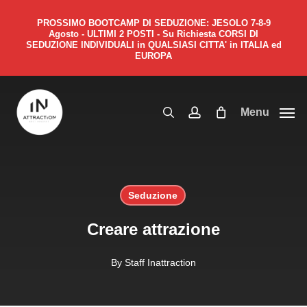
Skip
Menu
PROSSIMO BOOTCAMP DI SEDUZIONE: JESOLO 7-8-9
to
Close
Cart
Agosto - ULTIMI 2 POSTI - Su Richiesta CORSI DI
Cart
main
SEDUZIONE INDIVIDUALI in QUALSIASI CITTA' in ITALIA ed
EUROPA
content
search
account
Menu
Seduzione
Creare attrazione
By
Staff Inattraction