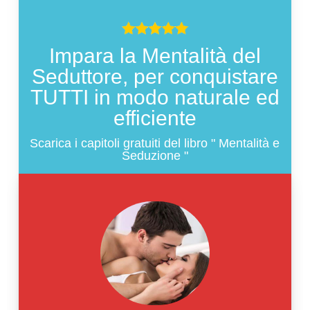
Impara la Mentalità del
Seduttore, per conquistare
TUTTI in modo naturale ed
efficiente
Scarica i capitoli gratuiti del libro " Mentalità e
Seduzione "